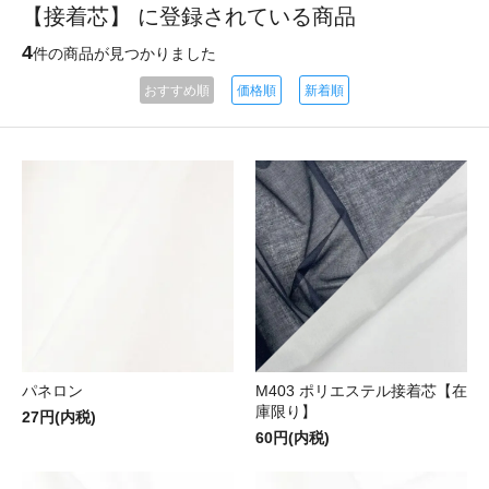
【接着芯】 に登録されている商品
4
件の商品が見つかりました
おすすめ順
価格順
新着順
パネロン
M403 ポリエステル接着芯【在
庫限り】
27円(内税)
60円(内税)