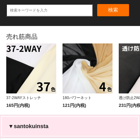
検索
売れ筋商品
37-2WAYストレッチ
180パワーネット
透け防止2W
165円(内税)
121円(内税)
231円(内税
▼santokuinsta