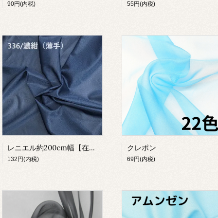
90円(内税)
55円(内税)
レニエル約200cm幅【在庫限り】
クレポン
132円(内税)
69円(内税)