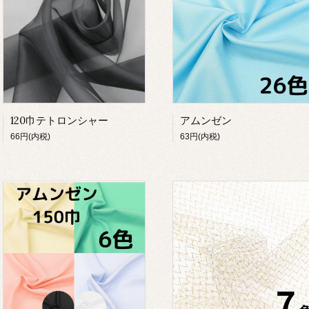
120巾テトロンシャー
アムンゼン
66円(内税)
63円(内税)