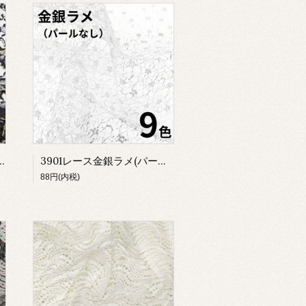
アレース（ﾗﾒ入り）
3901レース金銀ラメ(パールなし)
88円(内税)