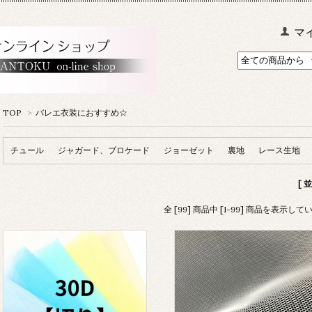
マ
TOP
>
バレエ衣装におすすめ☆
チュール
ジャガード、ブロケード
ジョーゼット
裏地
レース生地
[ 
全 [99] 商品中 [1-99] 商品を表示して