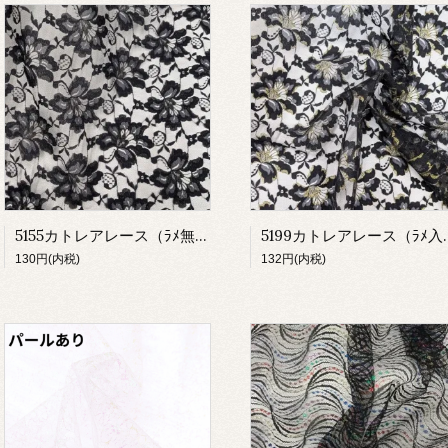
5155カトレアレース（ﾗﾒ無し）
5199カトレ
130円(内税)
132円(内税)