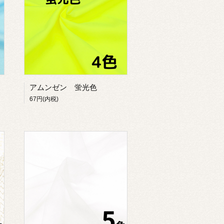
アムンゼン 蛍光色
67円(内税)