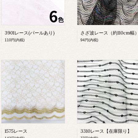
3901レース(パールあり)
さざ波レース（約110cm幅
110円(内税)
94円(内税)
1575レース
3310レース【在庫限り】