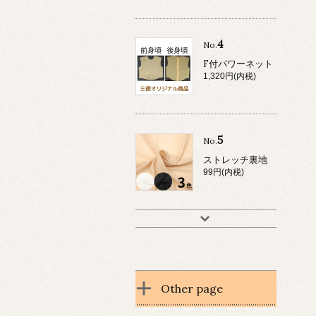
4
No.
F付パワーネット
1,320円(内税)
5
No.
ストレッチ裏地
99円(内税)
Other page