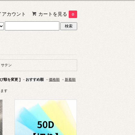
イアカウント
カートを見る
0
サテン
並び順を変更 ]
-
おすすめ順
-
価格順
-
新着順
います