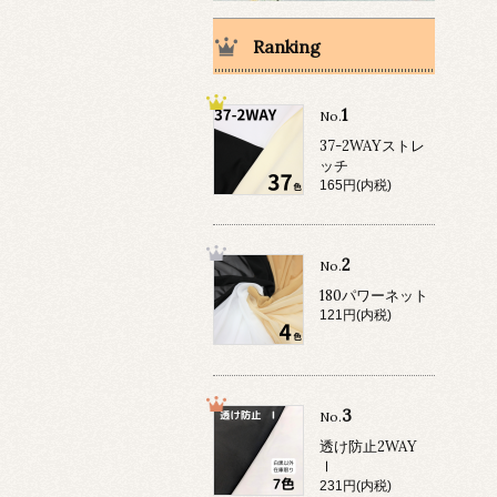
Ranking
1
No.
37-2WAYストレ
ッチ
165円(内税)
2
No.
180パワーネット
121円(内税)
3
No.
透け防止2WAY
Ⅰ
231円(内税)