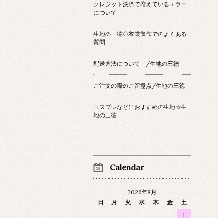
クレジット決済で増えているエラー
について
生地の三徳◇衣裳製作でのよくある
質問
配送方法について /生地の三徳
ご注文の際のご留意点/生地の三徳
コスプレなどにおすすめの生地☆生
地の三徳
Calendar
2026年8月
日
月
火
水
木
金
土
1