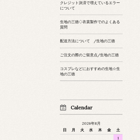
クレジット決済で増えているエラー
について
生地の三徳◇衣裳製作でのよくある
質問
配送方法について /生地の三徳
ご注文の際のご留意点/生地の三徳
コスプレなどにおすすめの生地☆生
地の三徳
Calendar
2026年8月
日
月
火
水
木
金
土
1