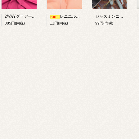
2WAYグラデーションプリント
ジャスミンニット【在庫限り】
レニエル約100cm幅【在庫限り】
385円(内税)
11円(内税)
99円(内税)