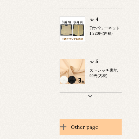
4
No.
F付パワーネット
1,320円(内税)
5
No.
ストレッチ裏地
99円(内税)
Other page