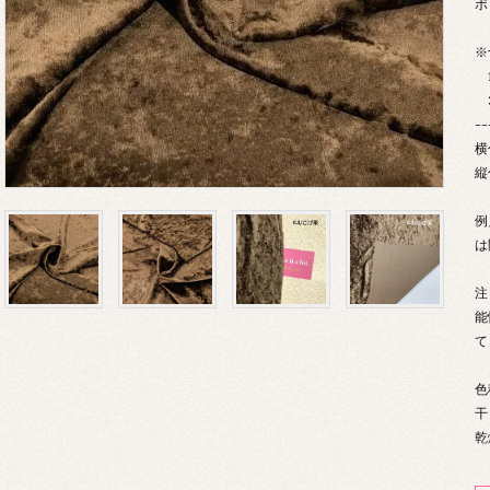
ポ
※
1
3
--
横
縦
例
は
注
能
て
色
干
乾