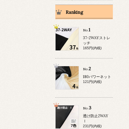
Ranking
1
No.
37-2WAYストレ
ッチ
165円(内税)
2
No.
180パワーネット
121円(内税)
3
No.
透け防止2WAY
Ⅰ
231円(内税)