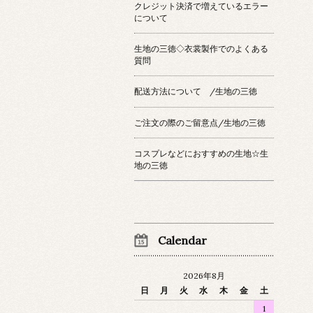
クレジット決済で増えているエラー
について
生地の三徳◇衣裳製作でのよくある
質問
配送方法について /生地の三徳
ご注文の際のご留意点/生地の三徳
コスプレなどにおすすめの生地☆生
地の三徳
Calendar
2026年8月
日
月
火
水
木
金
土
1