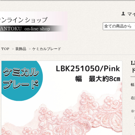
マ
TOP
>
装飾品
>
ケミカルブレード
L
幅
在
※
1
3