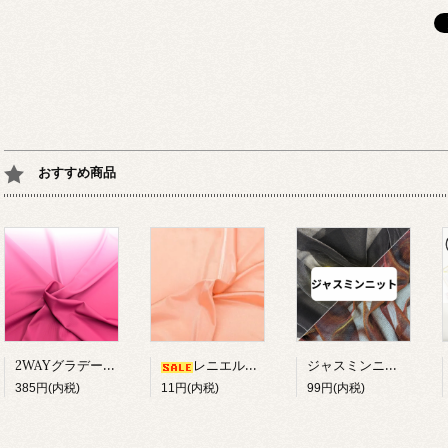
おすすめ商品
2WAYグラデーションプリント
ジャスミンニット【在庫限り】
レニエル約100cm幅【在庫限り】
385円(内税)
11円(内税)
99円(内税)