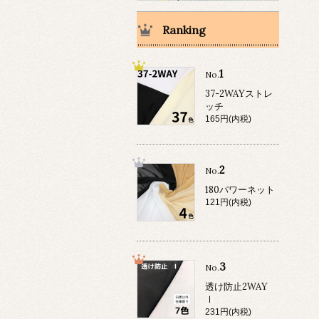
Ranking
1
No.
37-2WAYストレ
ッチ
165円(内税)
2
No.
180パワーネット
121円(内税)
3
No.
透け防止2WAY
Ⅰ
231円(内税)