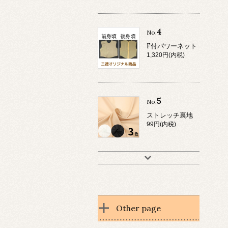
4
No.
F付パワーネット
1,320円(内税)
5
No.
ストレッチ裏地
99円(内税)
Other page