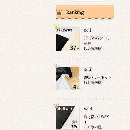
Ranking
1
No.
37-2WAYストレ
ッチ
165円(内税)
2
No.
180パワーネット
121円(内税)
3
No.
透け防止2WAY
Ⅰ
231円(内税)