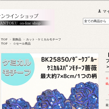
マ
TOP
>
装飾品
>
カット・ケミカルモチーフ
TOP
>
☆セール商品
※
級
ご
4
--
最