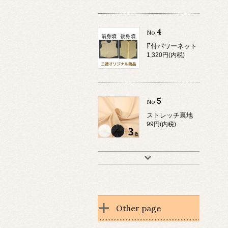
4
No.
F付パワーネット
1,320円(内税)
5
No.
ストレッチ裏地
99円(内税)
Other page