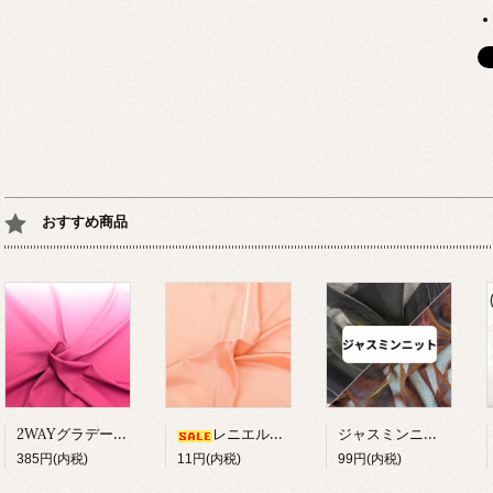
おすすめ商品
2WAYグラデーションプリント
ジャスミンニット【在庫限り】
レニエル約100cm幅【在庫限り】
385円(内税)
11円(内税)
99円(内税)