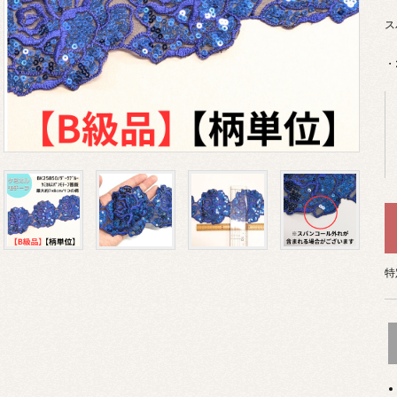
ス
・
特