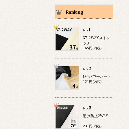
Ranking
1
No.
37-2WAYストレ
ッチ
165円(内税)
2
No.
180パワーネット
121円(内税)
3
No.
透け防止2WAY
Ⅰ
231円(内税)