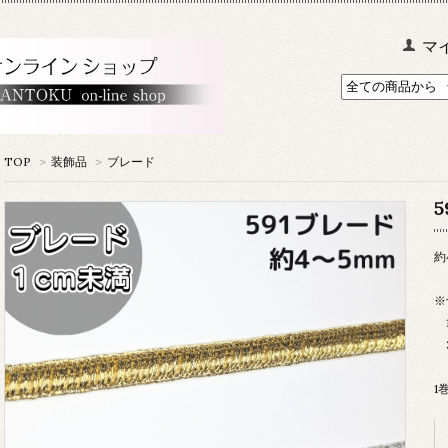
マ
TOP
>
装飾品
>
ブレード
約
※
1
3
1