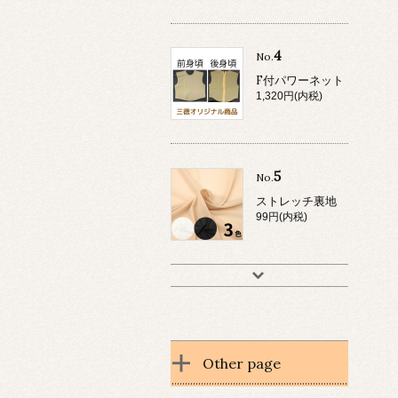
4
No.
F付パワーネット
1,320円(内税)
5
No.
ストレッチ裏地
99円(内税)
Other page