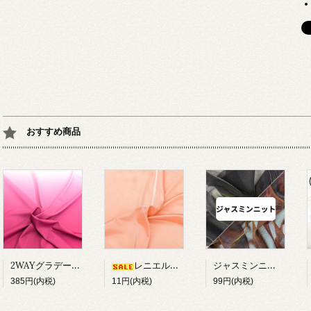
おすすめ商品
2WAYグラデーションプリント
ジャスミンニット【在庫限り】
レニエル約100cm幅【在庫限り】
385円(内税)
11円(内税)
99円(内税)