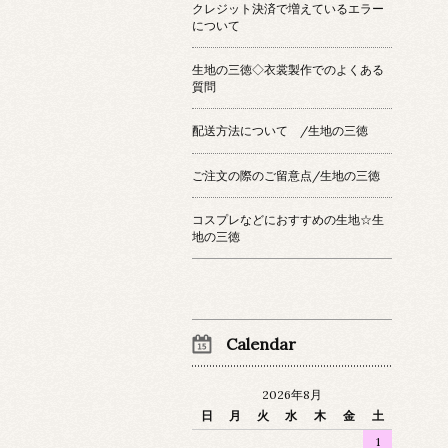
クレジット決済で増えているエラー
について
生地の三徳◇衣裳製作でのよくある
質問
配送方法について /生地の三徳
ご注文の際のご留意点/生地の三徳
コスプレなどにおすすめの生地☆生
地の三徳
Calendar
2026年8月
日
月
火
水
木
金
土
1