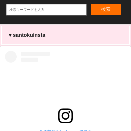
検索
▼santokuinsta