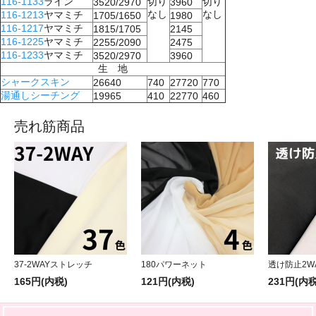
116-1133
ライン
切り
切り
3520/2970
3960
なし
なし
116-1213
ヤマミチ
1705/1650
1980
116-1217
ヤマミチ
1815/1705
2145
116-1225
ヤマミチ
2255/2090
2475
116-1233
ヤマミチ
3520/2970
3960
生 地
シャークスキン
26640
740
27720
770
湯通しシーチング
19965
410
22770
460
売れ筋商品
37-2WAYストレッチ
180パワーネット
透け防止2W
165円(内税)
121円(内税)
231円(内税