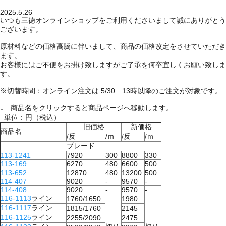
2025.5.26
いつも三徳オンラインショップをご利用くださいまして誠にありがとう
ございます。
原材料などの価格高騰に伴いまして、商品の価格改定をさせていただき
ます。
お客様にはご不便をお掛け致しますがご了承を何卒宜しくお願い致しま
す。
※切替時間：オンライン注文は 5/30 13時以降のご注文が対象です。
↓ 商品名をクリックすると商品ページへ移動します。
単位：円（税込）
旧価格
新価格
商品名
/反
/ｍ
/反
/ｍ
ブレード
113-1241
7920
300
8800
330
113-169
6270
480
6600
500
113-652
12870
480
13200
500
114-407
9020
-
9570
-
114-408
9020
-
9570
-
116-1113
ライン
1760/1650
1980
116-1117
ライン
1815/1760
2145
116-1125
ライン
2255/2090
2475