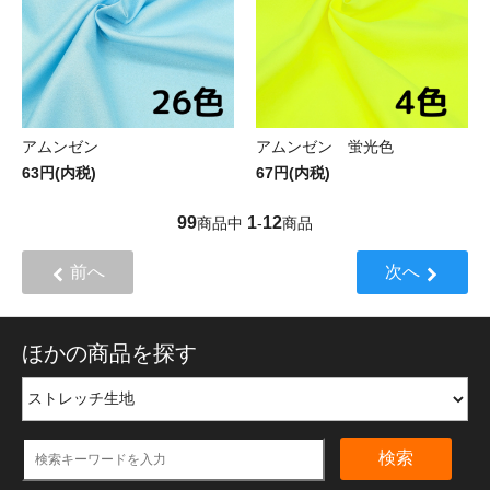
アムンゼン
アムンゼン 蛍光色
63円(内税)
67円(内税)
99
1
12
商品中
-
商品
前へ
次へ
ほかの商品を探す
検索