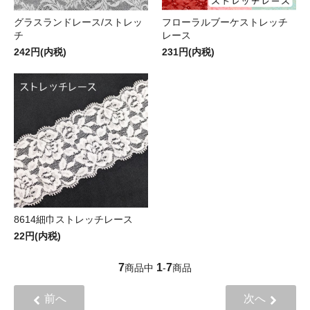
グラスランドレース/ストレッ
フローラルブーケストレッチ
チ
レース
242円(内税)
231円(内税)
8614細巾ストレッチレース
22円(内税)
7
1
7
商品中
-
商品
前へ
次へ