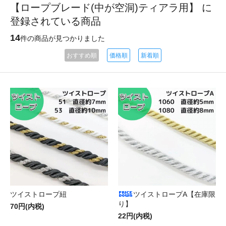
【ロープブレード(中が空洞)ティアラ用】 に
登録されている商品
14
件の商品が見つかりました
おすすめ順
価格順
新着順
ツイストロープ紐
ツイストロープA【在庫限
り】
70円(内税)
22円(内税)